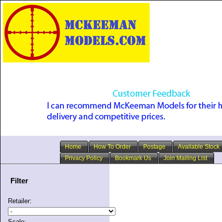
Home
How To Order
Postage
Available Stock
Privacy Policy
Bookmark Us
Join Mailing List
Filter
Retailer:
Scale: