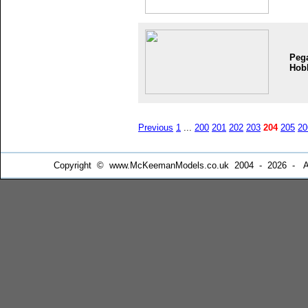
Peg
Hob
Previous
1
...
200
201
202
203
204
205
20
Copyright © www.McKeemanModels.co.uk 2004 - 2026 - All Ri