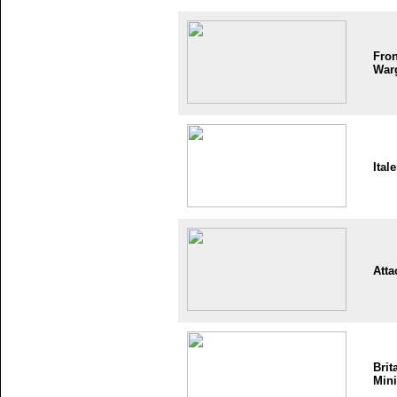
Fron
War
Itale
Atta
Brit
Mini