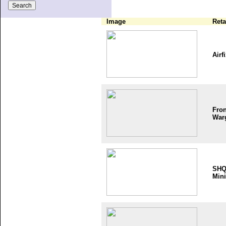
Image
Reta
Airf
Fron
War
SH
Mini