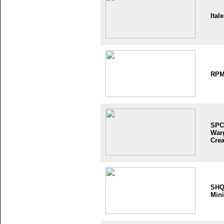
Itale
RP
SPC
War
Crea
SH
Mini