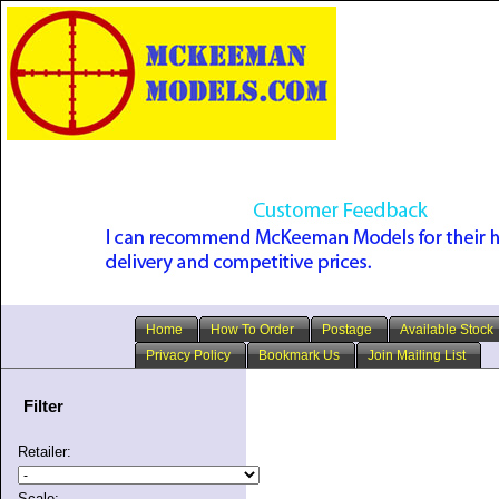
Home
How To Order
Postage
Available Stock
Privacy Policy
Bookmark Us
Join Mailing List
Filter
Retailer:
Scale: