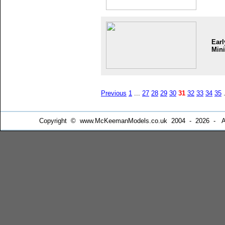
Earl
Mini
Previous
1
...
27
28
29
30
31
32
33
34
35
.
Copyright © www.McKeemanModels.co.uk 2004 - 2026 - All Ri