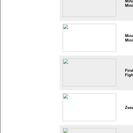
Min
Mini
Min
Mini
Firs
Figh
Zve