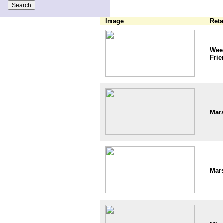
Image
Reta
Wee
Frie
Mar
Mar