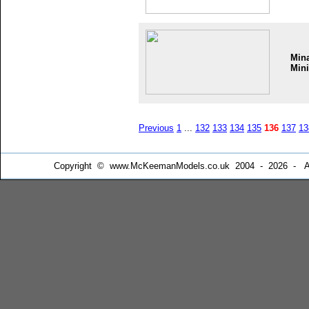
Min
Mini
Previous
1
...
132
133
134
135
136
137
13
Copyright © www.McKeemanModels.co.uk 2004 - 2026 - All Ri