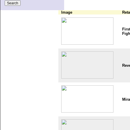
Image
Reta
Firs
Figh
Reve
Mir