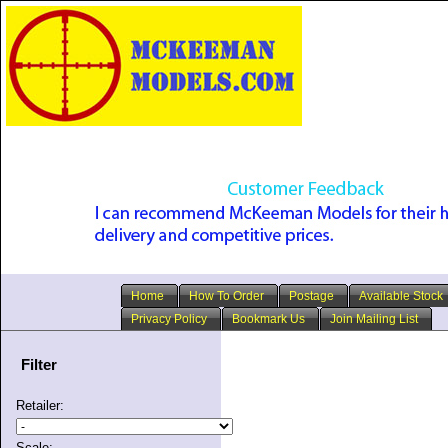
Home
How To Order
Postage
Available Stock
Privacy Policy
Bookmark Us
Join Mailing List
Filter
Retailer:
Scale: